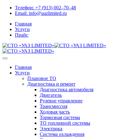
Skip
Телефон:
+7 (913) 002‒70‒48
to
Email:
info@uazlimited.ru
content
Главная
Услуги
Прайс
Главная
Услуги
Плановое ТО
Диагностика и ремонт
Диагностика автомобиля
Двигатель
Рулевое управление
Трансмиссия
Ходовая часть
Тормозная система
ТО топливной системы
Электрика
Система охлаждения