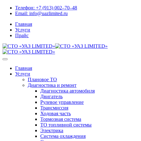
Skip
Телефон:
+7 (913) 002‒70‒48
to
Email:
info@uazlimited.ru
content
Главная
Услуги
Прайс
Главная
Услуги
Плановое ТО
Диагностика и ремонт
Диагностика автомобиля
Двигатель
Рулевое управление
Трансмиссия
Ходовая часть
Тормозная система
ТО топливной системы
Электрика
Система охлаждения