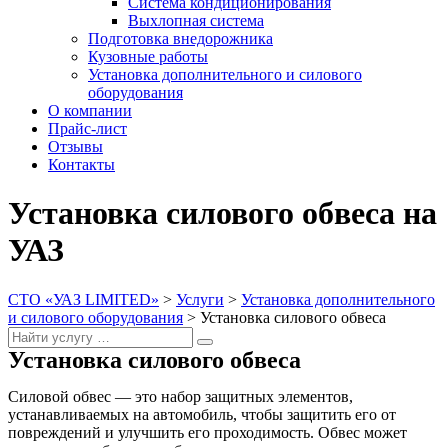
Система кондиционирования
Выхлопная система
Подготовка внедорожника
Кузовные работы
Установка дополнительного и силового
оборудования
О компании
Прайс-лист
Отзывы
Контакты
Установка силового обвеса на
УАЗ
СТО «УАЗ LIMITED»
>
Услуги
>
Установка дополнительного
и силового оборудования
>
Установка силового обвеса
Search
Search
for:
Установка силового обвеса
Силовой обвес — это набор защитных элементов,
устанавливаемых на автомобиль, чтобы защитить его от
повреждений и улучшить его проходимость. Обвес может