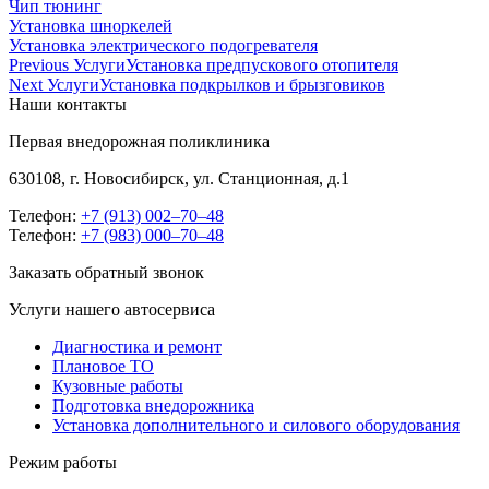
Чип тюнинг
Установка шноркелей
Установка электрического подогревателя
Навигация
Previous Услуги
Установка предпускового отопителя
Next Услуги
Установка подкрылков и брызговиков
по
Наши контакты
записям
Первая внедорожная поликлиника
630108, г. Новосибирск, ул. Станционная, д.1
Телефон:
+7 (913) 002‒70‒48
Телефон:
+7 (983) 000‒70‒48
Заказать обратный звонок
Услуги нашего автосервиса
Диагностика и ремонт
Плановое ТО
Кузовные работы
Подготовка внедорожника
Установка дополнительного и силового оборудования
Режим работы