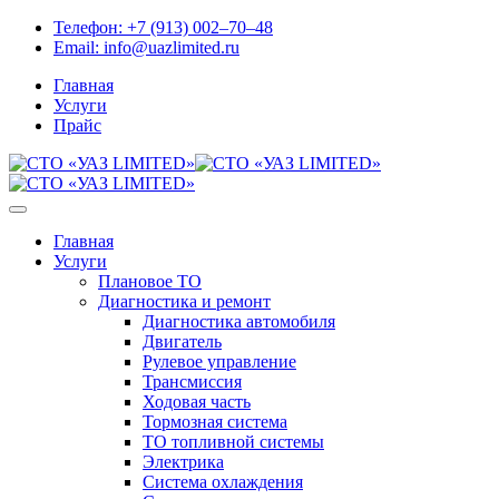
Skip
Телефон:
+7 (913) 002‒70‒48
to
Email:
info@uazlimited.ru
content
Главная
Услуги
Прайс
Главная
Услуги
Плановое ТО
Диагностика и ремонт
Диагностика автомобиля
Двигатель
Рулевое управление
Трансмиссия
Ходовая часть
Тормозная система
ТО топливной системы
Электрика
Система охлаждения